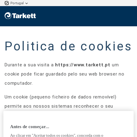
Portugal
Politica de cookies
Durante a sua visita a
https://www.tarkett.pt
um
cookie pode ficar guardado pelo seu web browser no
computador.
Um cookie (pequeno ficheiro de dados removível)
permite aos nossos sistemas reconhecer o seu
aparelho, registar dados relativos à navegação do seu
computador no nosso website (páginas visitadas, data
Antes de começar...
e hora da conexão, etc) e proporciona também outras
Ao clicar em "Aceitar todos os cookies", concorda com o