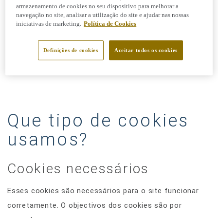
armazenamento de cookies no seu dispositivo para melhorar a
funcionalidades. Também permitem executar análises
navegação no site, analisar a utilização do site e ajudar nas nossas
estatísticas por forma a melhorar o nosso website.
iniciativas de marketing.
Política de Cookies
Imagens gráficas e etiquetas de acção são utilizadas
Definições de cookies
Aceitar todos os cookies
como mecanismo para proceder à recolha de
informação colocada no website.
Que tipo de cookies
usamos?
Cookies necessários
Esses cookies são necessários para o site funcionar
corretamente. O objectivos dos cookies são por